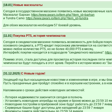
[
18.01
]
Новые маскхалаты
Сегодня в государственном магазине появились новые маскировочные хал
Маскхалат Бархан:
https://www.gwars.io/item.php?item_id=barhan
и Tundra Camo:
https://www.gwars.io/item.php?item_id=tundra
Для обоих маскхалатов необходим 57 боевой уровень.
[
11.01
]
Покупка PTS, история чемпионатов
Сегодня в синдикатном магазине появилась возможность для бойцов покупа
основного синдиката, а PTS-кредит персонажа увеличивается на соответст
можно любое количество PTS, но не более 40,000 PTS в месяц.
Интерфейс покупки находится в подразделе "синдикатного магазина":
http
Помимо этого, стала доступна для просмотра история последних пяти чемп
чемпионатах будут попадать в этот архив. Перейти к истории можно из "З
[
31.12.2025
]
С Новым годом!
Уходящий год был насыщенным новостями и изменениями в игре, и мы благода
Пусть праздничные дни пройдут спокойно и в хорошем настроении, а в ново
Напоминаем о сроках действия новогодних активностей:
- Лотерея недвижимости закончится сегодня в полночь
- Установить новогодние апгрейды на оружие и броню можно до 23:59 10 я
- Новогодние постройки в прибрежной зоне будут работать до 23:59 7 янва
- Серверные башни будут доступны для нападений до 23:59 7 января
- Фрагменты памяти действительны до 23:59 14 января