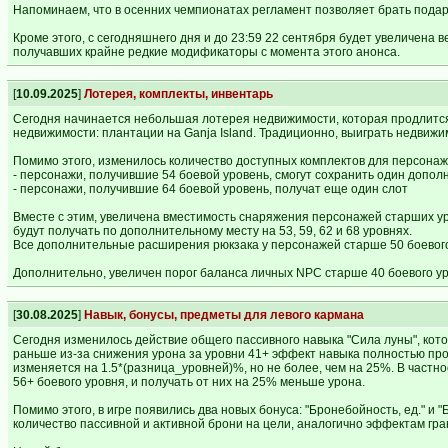
Напоминаем, что в осенних чемпионатах регламент позволяет брать подаро
Кроме этого, с сегодняшнего дня и до 23:59 22 сентября будет увеличена 
получавших крайне редкие модификаторы с момента этого анонса.
[
10.09.2025
]
Лотерея, комплекты, инвентарь
Сегодня начинается небольшая лотерея недвижимости, которая продлится 
недвижимости: плантации на Ganja Island. Традиционно, выиграть недвижим
Помимо этого, изменилось количество доступных комплектов для персонаж
- персонажи, получившие 54 боевой уровень, смогут сохранить один допо
- персонажи, получившие 64 боевой уровень, получат еще один слот
Вместе с этим, увеличена вместимость снаряжения персонажей старших ур
будут получать по дополнительному месту на 53, 59, 62 и 68 уровнях.
Все дополнительные расширения рюкзака у персонажей старше 50 боевого
Дополнительно, увеличен порог баланса личных NPC старше 40 боевого уро
[
30.08.2025
]
Навык, бонусы, предметы для левого кармана
Сегодня изменилось действие общего пассивного навыка "Сила луны", кот
раньше из-за снижения урона за уровни 41+ эффект навыка полностью про
изменяется на 1.5*(разница_уровней)%, но не более, чем на 25%. В частн
56+ боевого уровня, и получать от них на 25% меньше урона.
Помимо этого, в игре появились два новых бонуса: "Бронебойность, ед." 
количество пассивной и активной брони на цели, аналогично эффектам гр