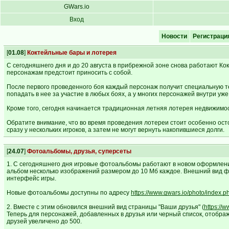
GWars.io
Вход
Новости
Регистраци
[
01.08
]
Коктейльные бары и лотерея
С сегодняшнего дня и до 20 августа в прибрежной зоне снова работают Ко
персонажам предстоит приносить с собой.
После первого проведенного боя каждый персонаж получит специальную т
попадать в нее за участие в любых боях, а у многих персонажей внутри уж
Кроме того, сегодня начинается традиционная летняя лотерея недвижимост
Обратите внимание, что во время проведения лотереи стоит особенно ост
сразу у нескольких игроков, а затем не могут вернуть накопившиеся долги.
[
24.07
]
Фотоальбомы, друзья, суперсеты
1. С сегодняшнего дня игровые фотоальбомы работают в новом оформлени
альбом несколько изображений размером до 10 Мб каждое. Внешний вид ф
интерфейс игры.
Новые фотоальбомы доступны по адресу
https://www.gwars.io/photo/index.p
2. Вместе с этим обновился внешний вид страницы "Ваши друзья" (
https://
Теперь для персонажей, добавленных в друзья или черный список, отображ
друзей увеличено до 500.