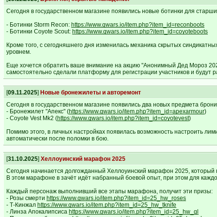
Сегодня в государственном магазине появились новые ботинки для старши
- Ботинки Storm Recon:
https://www.gwars.io/item.php?item_id=reconboots
- Ботинки Coyote Scout:
https://www.gwars.io/item.php?item_id=coyoteboots
Кроме того, с сегодняшнего дня изменилась механика скрытых синдикатны
уровнем.
Еще хочется обратить ваше внимание на акцию "Анонимный Дед Мороз 2026
самостоятельно сделали платформу для регистрации участников и будут р
[
09.11.2025
]
Новые бронежилеты и авторемонт
Сегодня в государственном магазине появились два новых предмета брони
- Бронежилет "Апекс" (
https://www.gwars.io/item.php?item_id=apexarmour
)
- Coyote Vest Mk2 (
https://www.gwars.io/item.php?item_id=coyotevest
)
Помимо этого, в личных настройках появилась возможность настроить лим
автоматически после поломки в бою.
[
31.10.2025
]
Хеллоуинский марафон 2025
Сегодня начинается долгожданный Хеллоуинский марафон 2025, который 
В этом марафоне в зачёт идёт набранный боевой опыт, при этом для каждо
Каждый персонаж выполнивший все этапы марафона, получит эти призы:
- Розы смерти
https://www.gwars.io/item.php?item_id=25_hw_roses
- Т-Кинжал
https://www.gwars.io/item.php?item_id=25_hw_tknife
- Линза Апокалипсиса
https://www.gwars.io/item.php?item_id=25_hw_gl