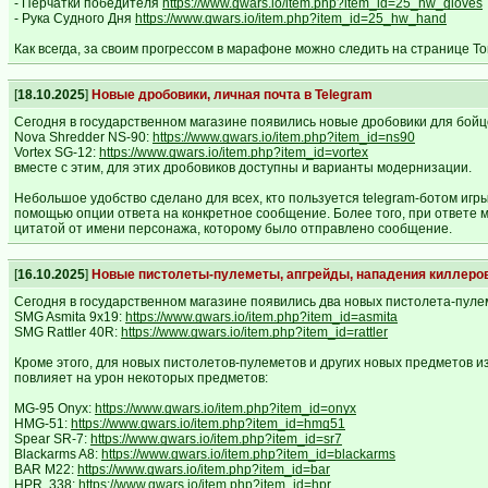
- Перчатки победителя
https://www.gwars.io/item.php?item_id=25_hw_gloves
- Рука Судного Дня
https://www.gwars.io/item.php?item_id=25_hw_hand
Как всегда, за своим прогрессом в марафоне можно следить на странице Т
[
18.10.2025
]
Новые дробовики, личная почта в Telegram
Сегодня в государственном магазине появились новые дробовики для бойцо
Nova Shredder NS-90:
https://www.gwars.io/item.php?item_id=ns90
Vortex SG-12:
https://www.gwars.io/item.php?item_id=vortex
вместе с этим, для этих дробовиков доступны и варианты модернизации.
Небольшое удобство сделано для всех, кто пользуется telegram-ботом игр
помощью опции ответа на конкретное сообщение. Более того, при ответе м
цитатой от имени персонажа, которому было отправлено сообщение.
[
16.10.2025
]
Новые пистолеты-пулеметы, апгрейды, нападения киллеро
Сегодня в государственном магазине появились два новых пистолета-пуле
SMG Asmita 9x19:
https://www.gwars.io/item.php?item_id=asmita
SMG Rattler 40R:
https://www.gwars.io/item.php?item_id=rattler
Кроме этого, для новых пистолетов-пулеметов и других новых предметов 
повлияет на урон некоторых предметов:
MG-95 Onyx:
https://www.gwars.io/item.php?item_id=onyx
HMG-51:
https://www.gwars.io/item.php?item_id=hmg51
Spear SR-7:
https://www.gwars.io/item.php?item_id=sr7
Blackarms A8:
https://www.gwars.io/item.php?item_id=blackarms
BAR M22:
https://www.gwars.io/item.php?item_id=bar
HPR .338:
https://www.gwars.io/item.php?item_id=hpr