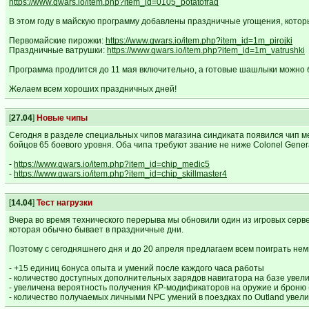
https://www.gwars.io/item.php?item_id=0105_potatofrag
В этом году в майскую программу добавлены праздничные угощения, которы
Первомайские пирожки:
https://www.gwars.io/item.php?item_id=1m_pirojki
Праздничные ватрушки:
https://www.gwars.io/item.php?item_id=1m_vatrushki
Программа продлится до 11 мая включительно, а готовые шашлыки можно б
Желаем всем хороших праздничных дней!
[
27.04
]
Новые чипы
Сегодня в разделе специальных чипов магазина синдиката появился чип мед
бойцов 65 боевого уровня. Оба чипа требуют звание не ниже Colonel Genera
-
https://www.gwars.io/item.php?item_id=chip_medic5
-
https://www.gwars.io/item.php?item_id=chip_skillmaster4
[
14.04
]
Тест нагрузки
Вчера во время технического перерыва мы обновили один из игровых сервер
которая обычно бывает в праздничные дни.
Поэтому с сегодняшнего дня и до 20 апреля предлагаем всем поиграть нем
- +15 единиц бонуса опыта и умений после каждого часа работы
- количество доступных дополнительных зарядов навигатора на базе увели
- увеличена вероятность получения КР-модификаторов на оружие и броню (
- количество получаемых личными NPC умений в поездках по Outland увел