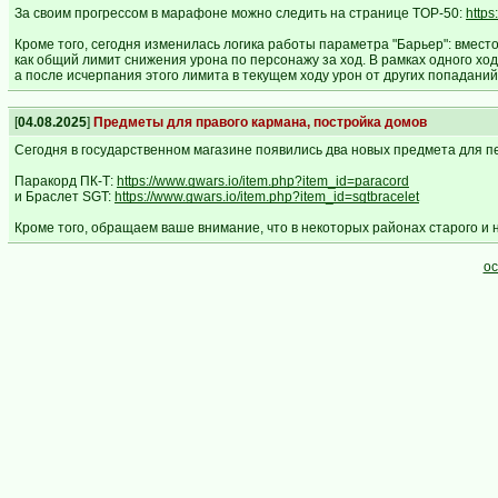
За своим прогрессом в марафоне можно следить на странице TOP-50:
https
Кроме того, сегодня изменилась логика работы параметра "Барьер": вмес
как общий лимит снижения урона по персонажу за ход. В рамках одного хо
а после исчерпания этого лимита в текущем ходу урон от других попадани
[
04.08.2025
]
Предметы для правого кармана, постройка домов
Сегодня в государственном магазине появились два новых предмета для п
Паракорд ПК-Т:
https://www.gwars.io/item.php?item_id=paracord
и Браслет SGT:
https://www.gwars.io/item.php?item_id=sgtbracelet
Кроме того, обращаем ваше внимание, что в некоторых районах старого и 
ос