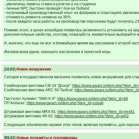
- увеличены лимиты ставок в рулетке и на стадионе
- личные NPC быстрее проводят бои на Outland
- получаемый производственный опыт на фабриках и плантациях увеличен 
- стоимость ремонта снижена на 30%
- после каждого часа работы на производстве персонажи будут получать 23 
Помимо этого, в цехах апгрейдов появилась возможность установить на о
дополнительные свойства, поэтому, пожалуйста, внимательно выбирайте 
И, конечно, это еще не все: в ближайшее время мы расскажем о второй ча
Желаем всем удачи, хорошего настроения и приятной игры.
[
10.03
]
Новое вооружение
Сегодня в государственном магазине появилось новое вооружение для ста
Снайперская винтовка СВ-18 "Дозор":
https://www.gwars.io/item.php?item_id
Снайперская винтовка ARC-50 Tactical:
https://www.gwars.io/item.php?item_i
Пистолет пулемет "SMG K-9":
https://www.gwars.io/item.php?item_id=k9
ПП Кобальт:
https://www.gwars.io/item.php?item_id=cobalt
Штурмовая винтовка MRX-81:
https://www.gwars.io/item.php?item_id=mrx81
Штурмовая винтовка AR-62:
https://www.gwars.io/item.php?item_id=ar62
Следующее обновление оружия этих типов, включая пулемёты, для персон
[
09.03
]
Новые пулемёты и тепловизоры