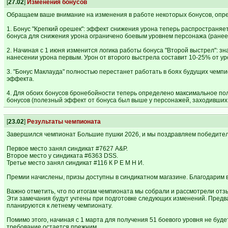
[
27.02
]
Изменения бонусов
Обращаем ваше внимание на изменения в работе некоторых бонусов, опр
1. Бонус "Крепкий орешек": эффект снижения урона теперь распространяет
бонуса для снижения урона ограничено боевым уровнем персонажа (ранее
2. Начиная с 1 июня изменится логика работы бонуса "Второй выстрел": 
нанесении урона первым. Урон от второго выстрела составит 10-25% от ур
3. "Бонус Маклауда" полностью перестанет работать в боях будущих чемпи
эффекта.
4. Для обоих бонусов бронебойности теперь определено максимальное пол
бонусов (полезный эффект от бонуса был выше у персонажей, заходивших 
[
23.02
]
Результаты чемпионата
Завершился чемпионат Большие пушки 2026, и мы поздравляем победител
Первое место занял синдикат #7627 A&P.
Второе место у синдиката #6363 DSS.
Третье место занял синдикат #116 К Р Е М Н И.
Премии начислены, призы доступны в синдикатном магазине. Благодарим в
Важно отметить, что по итогам чемпионата мы собрали и рассмотрели отз
Эти замечания будут учтены при подготовке следующих изменений. Предв
планируются к летнему чемпионату.
Помимо этого, начиная с 1 марта для получения 51 боевого уровня не бу
требование остается прежним.