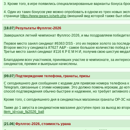
3. Кроме того, в игре появились специализированные варианты бонуса бр
4. Один из таких бонусов уже можно опробовать в одном из трех новых эк
странице
https://www.gwars.io/sets.php
(внешний вид которой также был обн
[
18.07
]
Результаты Фуллгос-2026
Завершился летний чемпионат Фуллгос-2026, и мы поздравляем победите
Первое место занял синдикат #6363 DSS - это их первое золото за послед
Второе место у синдиката #7627 A&P - самое большое количество побед в 
Третье место занял синдикат #116 К Р Е М Н И, получив свою шестую медаль
Благодарим всех участников, принявших участие в чемпионате, за интере
синдикатов, премии и выигрыши начислены.
[
09.07
]
Подтверждение телефона, гранаты, призы
С сегодняшнего дня сообщения с кодами для привязки номера телефона к 
Telegram, связанные с этими номерами. Это должно помочь игрокам, до к
способ подтверждения обычно быстрее и надежнее, но требует активного а
Кроме того, с сегодняшнего дня в синдикатных магазинах гранаты ОР-3С н
Также до 1 августа в синдикатном магазине доступен приз за выход во вто
item_id=cup_fg2026_ball
[
21.06
]
Фуллгос-2026, стоимость урана