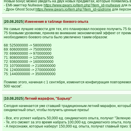
Новый бонус можно увидеть на двух новых предметах, которые появились в
- EMI-эмиттер Nullwave
https://www.gwars.io/item.php?item_id=nullwave
для п
- Дрон Ghost Scout
https://www.gwars.io/item.php?item_id=gsdrone
для персон
[
20.08.2025
]
Изменения в таблице боевого опыта
Не самые лучшие новости для тех, кто планировал поскорее получить 75 б
75 боевыми уровнями, приняв во внимание экономический эффект от преми
необходимого боевого опыта было увеличено таким образом:
68: 525000000 -> 580000000
69: 606000000 -> 750000000
70: 699000000 -> 970000000
71: 808000000 -> 1250000000
72: 936000000 -> 1600000000
73: 1070000000 -> 2100000000
74: 1240000000 -> 2700000000
75: 1440000000 -> 3500000000
Помимо этого, начиная с 1 сентября, изменится конфигурация повторяемог
500 часов".
[
10.08.2025
]
Летний марафон, "Барьер"
Сегодня начинается уже ставший традиционным летний марафон, который з
синдикатный опыт, чтобы получить ценные призы!
- Все, кто успеет набрать 50,000 ед. синдикатного опыта, получат "Зелену
- Те, кто сможет за это время набрать 100,000 ед. синдикатного опыта, полу
- А персонажи, которые наберут 150,000 ед. опыта, получат главный приз: 