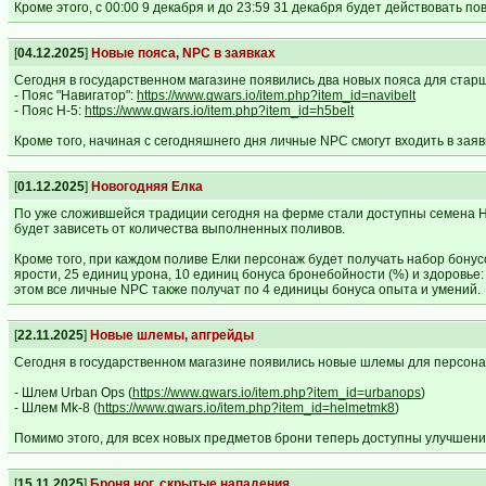
Кроме этого, с 00:00 9 декабря и до 23:59 31 декабря будет действовать
[
04.12.2025
]
Новые пояса, NPC в заявках
Сегодня в государственном магазине появились два новых пояса для стар
- Пояс "Навигатор":
https://www.gwars.io/item.php?item_id=navibelt
- Пояс H-5:
https://www.gwars.io/item.php?item_id=h5belt
Кроме того, начиная с сегодняшнего дня личные NPC смогут входить в заявк
[
01.12.2025
]
Новогодняя Елка
По уже сложившейся традиции сегодня на ферме стали доступны семена Но
будет зависеть от количества выполненных поливов.
Кроме того, при каждом поливе Елки персонаж будет получать набор бонус
ярости, 25 единиц урона, 10 единиц бонуса бронебойности (%) и здоровье:
этом все личные NPC также получат по 4 единицы бонуса опыта и умений.
[
22.11.2025
]
Новые шлемы, апгрейды
Сегодня в государственном магазине появились новые шлемы для персона
- Шлем Urban Ops (
https://www.gwars.io/item.php?item_id=urbanops
)
- Шлем Mk-8 (
https://www.gwars.io/item.php?item_id=helmetmk8
)
Помимо этого, для всех новых предметов брони теперь доступны улучшени
[
15.11.2025
]
Броня ног, скрытые нападения