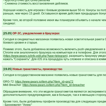
- Круглосуточно доступна рыбалка
- Снижена стоимость восстановления дейликов.
Хорошая новость для игроков с боевым уровнем выше 50-го: бонусы за по
раньше, чем через 15 дней. Оставшееся время действия предыдущих бонус
Кроме того, во второй половине июня мы планируем объявить о начале чем
синдикат.
[
25.05
]
ОР-3С, уведомления в браузерах
Сегодня в синдикатных магазинах появилась новая осветительная ракета 
боевого уровня и старше.
Помимо этого, была добавлена возможность включить push-уведомления в 
Chrome или аналогичного браузера на компьютере и в телефоне. Для этог
(
https://www.gwars.io/info.edit.php?type=telegram
), разрешить браузеру увед
нажать "Сохранить". Для iOS эта процедура чуть сложнее и описана в комм
[
19.05
]
Новые гранатометы, производство
Сегодня в государственном магазине появились новые гранатометы для п
GRG-72:
https://www.gwars.io/item.php?item_id=grg72
Mk6 Breacher:
https://www.gwars.io/item.php?item_id=breacher
Обращаем внимание, что эти модели гранатометов являются эксперимента
дополнительного предупреждения, как в большую, так и в меньшую сторону
Кроме того, были добавлены профили производства для следующих предм
- Бронежилет "Апекс"