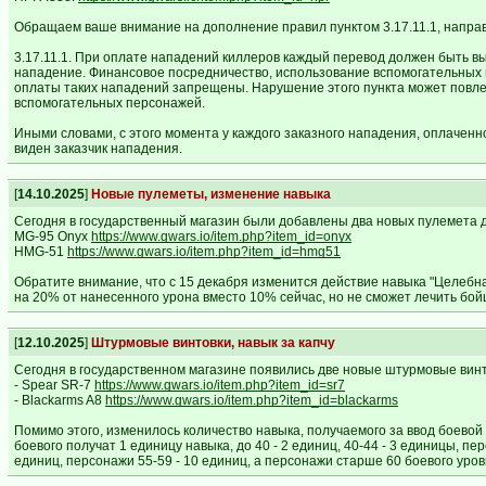
Обращаем ваше внимание на дополнение правил пунктом 3.17.11.1, напра
3.17.11.1. При оплате нападений киллеров каждый перевод должен быть вы
нападение. Финансовое посредничество, использование вспомогательных п
оплаты таких нападений запрещены. Нарушение этого пункта может повле
вспомогательных персонажей.
Иными словами, с этого момента у каждого заказного нападения, оплаченн
виден заказчик нападения.
[
14.10.2025
]
Новые пулеметы, изменение навыка
Сегодня в государственный магазин были добавлены два новых пулемета 
MG-95 Onyx
https://www.gwars.io/item.php?item_id=onyx
HMG-51
https://www.gwars.io/item.php?item_id=hmg51
Обратите внимание, что с 15 декабря изменится действие навыка "Целебн
на 20% от нанесенного урона вместо 10% сейчас, но не сможет лечить бой
[
12.10.2025
]
Штурмовые винтовки, навык за капчу
Сегодня в государственном магазине появились две новые штурмовые винт
- Spear SR-7
https://www.gwars.io/item.php?item_id=sr7
- Blackarms A8
https://www.gwars.io/item.php?item_id=blackarms
Помимо этого, изменилось количество навыка, получаемого за ввод боевой 
боевого получат 1 единицу навыка, до 40 - 2 единиц, 40-44 - 3 единицы, п
единиц, персонажи 55-59 - 10 единиц, а персонажи старше 60 боевого уров