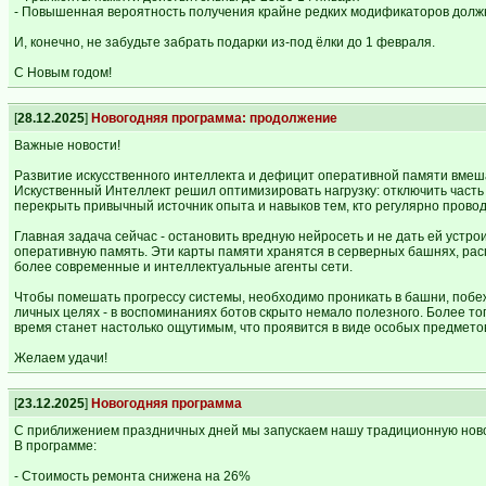
- Повышенная вероятность получения крайне редких модификаторов должна
И, конечно, не забудьте забрать подарки из-под ёлки до 1 февраля.
С Новым годом!
[
28.12.2025
]
Новогодняя программа: продолжение
Важные новости!
Развитие искусственного интеллекта и дефицит оперативной памяти вмеш
Искуственный Интеллект решил оптимизировать нагрузку: отключить часть 
перекрыть привычный источник опыта и навыков тем, кто регулярно провод
Главная задача сейчас - остановить вредную нейросеть и не дать ей устр
оперативную память. Эти карты памяти хранятся в серверных башнях, рас
более современные и интеллектуальные агенты сети.
Чтобы помешать прогрессу системы, необходимо проникать в башни, побе
личных целях - в воспоминаниях ботов скрыто немало полезного. Более то
время станет настолько ощутимым, что проявится в виде особых предмето
Желаем удачи!
[
23.12.2025
]
Новогодняя программа
С приближением праздничных дней мы запускаем нашу традиционную новог
В программе:
- Стоимость ремонта снижена на 26%