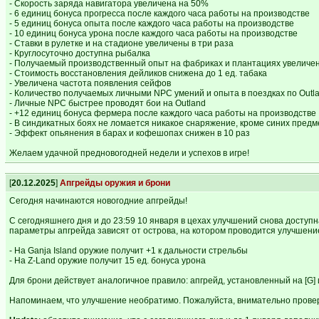
- Скорость заряда навигатора увеличена на 50%
- 6 единиц бонуса прогресса после каждого часа работы на производстве
- 5 единиц бонуса опыта после каждого часа работы на производстве
- 10 единиц бонуса урона после каждого часа работы на производстве
- Ставки в рулетке и на стадионе увеличены в три раза
- Круглосуточно доступна рыбалка
- Получаемый производственный опыт на фабриках и плантациях увеличен
- Стоимость восстановления дейликов снижена до 1 ед. табака
- Увеличена частота появления сейфов
- Количество получаемых личными NPC умений и опыта в поездках по Outl
- Личные NPC быстрее проводят бои на Outland
- +12 единиц бонуса фермера после каждого часа работы на производстве
- В синдикатных боях не ломается никакое снаряжение, кроме синих предм
- Эффект опьянения в барах и кофешопах снижен в 10 раз
Желаем удачной предновогодней недели и успехов в игре!
[
20.12.2025
]
Апгрейды оружия и брони
Сегодня начинаются новогодние апгрейды!
С сегодняшнего дня и до 23:59 10 января в цехах улучшений снова досту
параметры апгрейда зависят от острова, на котором проводится улучшени
- На Ganja Island оружие получит +1 к дальности стрельбы
- На Z-Land оружие получит 15 ед. бонуса урона
Для брони действует аналогичное правило: апгрейд, установленный на [G] 
Напоминаем, что улучшение необратимо. Пожалуйста, внимательно прове