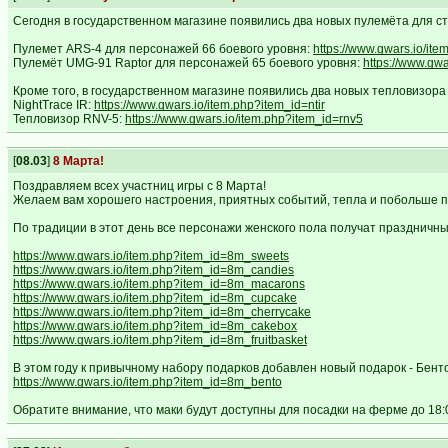
Сегодня в государственном магазине появились два новых пулемёта для с
Пулемет ARS-4 для персонажей 66 боевого уровня:
https://www.gwars.io/it
Пулемёт UMG-91 Raptor для персонажей 65 боевого уровня:
https://www.gw
Кроме того, в государственном магазине появились два новых тепловизора
NightTrace IR:
https://www.gwars.io/item.php?item_id=ntir
Тепловизор RNV-5:
https://www.gwars.io/item.php?item_id=rnv5
[
08.03
]
8 Марта!
Поздравляем всех участниц игры с 8 Марта!
Желаем вам хорошего настроения, приятных событий, тепла и побольше пово
По традиции в этот день все персонажи женского пола получат праздничны
https://www.gwars.io/item.php?item_id=8m_sweets
https://www.gwars.io/item.php?item_id=8m_candies
https://www.gwars.io/item.php?item_id=8m_macarons
https://www.gwars.io/item.php?item_id=8m_cupcake
https://www.gwars.io/item.php?item_id=8m_cherrycake
https://www.gwars.io/item.php?item_id=8m_cakebox
https://www.gwars.io/item.php?item_id=8m_fruitbasket
В этом году к привычному набору подарков добавлен новый подарок - Бенто
https://www.gwars.io/item.php?item_id=8m_bento
Обратите внимание, что маки будут доступны для посадки на ферме до 18:00