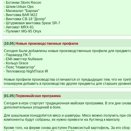
- Ботинки Storm Recon
- Шлем Urban Ops
- Маскхалат "Бархан"
- Винтовка BAR M22
- Винтовка СВ-18 "Дозор"
- Штурмовая винтовка Spear SR-7
- Автомат MRX-81
- Пулемет MG-95 Onyx
[
10.05
]
Новые производственные профили
Сегодня были добавлены новые производственные профили для предметов
- Паракорд ПК-Т
- EMI-эмиттер Nullwave
- Кольцо Grace
- Пояс "Навигатор"
- Тепловизор NightTrace IR
Новые профили производства отличаются от предыдущих тем, что не треб
планируем добавить в производство другие предметы для старших уровней
[
01.05
]
Первомайская программа
Сегодня в игре стартует традиционная майская программа. В эти дни сно
дополнительных угощений в боях.
Для шашлыков понадобятся мясо и шампуры. Мясо можно получить при сбо
компоненты будут собраны, их нужно привезти на Аутленд к мангалу.
Кроме того, на ферме снова доступен Развесистый картофель. За его сбор 