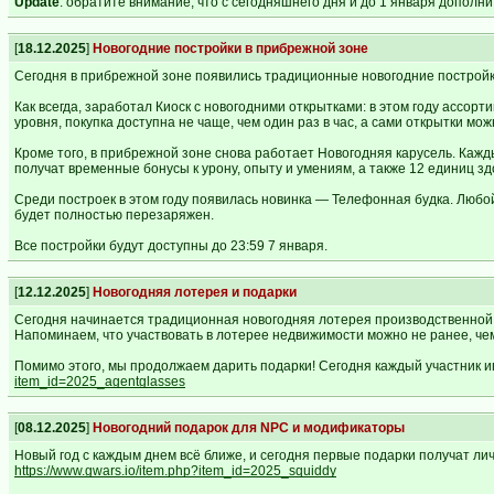
Update
: обратите внимание, что с сегодняшнего дня и до 1 января допол
[
18.12.2025
]
Новогодние постройки в прибрежной зоне
Сегодня в прибрежной зоне появились традиционные новогодние постройк
Как всегда, заработал Киоск с новогодними открытками: в этом году ассор
уровня, покупка доступна не чаще, чем один раз в час, а сами открытки м
Кроме того, в прибрежной зоне снова работает Новогодняя карусель. Кажд
получат временные бонусы к урону, опыту и умениям, а также 12 единиц зд
Среди построек в этом году появилась новинка — Телефонная будка. Любой
будет полностью перезаряжен.
Все постройки будут доступны до 23:59 7 января.
[
12.12.2025
]
Новогодняя лотерея и подарки
Сегодня начинается традиционная новогодняя лотерея производственной н
Напоминаем, что участвовать в лотерее недвижимости можно не ранее, че
Помимо этого, мы продолжаем дарить подарки! Сегодня каждый участник иг
item_id=2025_agentglasses
[
08.12.2025
]
Новогодний подарок для NPC и модификаторы
Новый год с каждым днем всё ближе, и сегодня первые подарки получат ли
https://www.gwars.io/item.php?item_id=2025_squiddy