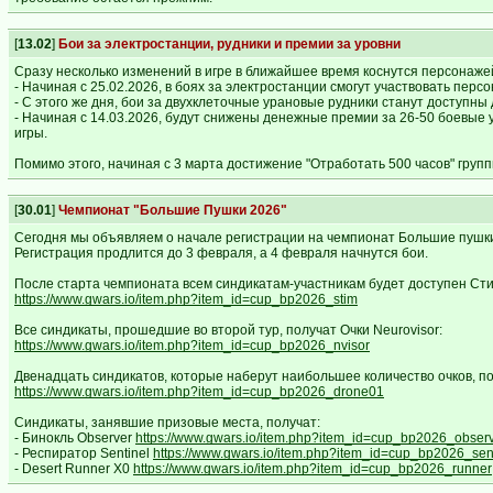
[
13.02
]
Бои за электростанции, рудники и премии за уровни
Сразу несколько изменений в игре в ближайшее время коснутся персонаже
- Начиная с 25.02.2026, в боях за электростанции смогут участвовать перс
- С этого же дня, бои за двухклеточные урановые рудники станут доступны
- Начиная с 14.03.2026, будут снижены денежные премии за 26-50 боевые
игры.
Помимо этого, начиная с 3 марта достижение "Отработать 500 часов" групп
[
30.01
]
Чемпионат "Большие Пушки 2026"
Сегодня мы объявляем о начале регистрации на чемпионат Большие пушки
Регистрация продлится до 3 февраля, а 4 февраля начнутся бои.
После старта чемпионата всем синдикатам-участникам будет доступен Ст
https://www.gwars.io/item.php?item_id=cup_bp2026_stim
Все синдикаты, прошедшие во второй тур, получат Очки Neurovisor:
https://www.gwars.io/item.php?item_id=cup_bp2026_nvisor
Двенадцать синдикатов, которые наберут наибольшее количество очков, п
https://www.gwars.io/item.php?item_id=cup_bp2026_drone01
Синдикаты, занявшие призовые места, получат:
- Бинокль Observer
https://www.gwars.io/item.php?item_id=cup_bp2026_obser
- Респиратор Sentinel
https://www.gwars.io/item.php?item_id=cup_bp2026_sen
- Desert Runner X0
https://www.gwars.io/item.php?item_id=cup_bp2026_runner