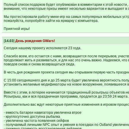
Полный список подарков будет опубликован в комментарии к этой новости,
внимание, что некоторые призы имеют несколько вариантов и выпадают в 
Мы протестировали работу мини-игр на самых популярных мобильных устро
пожалуйста, попробуйте зайти на ярмарку с компьютера.
Приятной игры!
[
14.03
]
День рождения GWars!
Сегодня нашему проекту исполняется 23 года.
Спасибо всем, кто остается с нами, возвращается после перерывов, участв
продолжает жить и развиваться, и для нас это очень важно. Надеемся, чт
поводов снова и снова возвращаться сюда.
В честь дня рождения проекта сегодня мы открываем первую часть праздн
С 15:00 сегодняшнего дня и до 25 марта будет увеличена вероятность по
установить желаемые модификаторы на новое вооружение, появившееся в 
Вместе с этим, в лотерее начинается традиционный розыгрыш объектов не
Розыгрыш, как и вся праздничная программа, продлится до 23:59 24 марта.
Дополнительно вас ждут некоторые приятные изменения в игровом процес
- емкость батареи навигатора увеличена втрое
- круглосуточно доступна рыбалка
- увеличена частота появления сейфов
- получаемый личными NPC опыт и умения в поездках по Outland увеличен
- снижена стоимость восстановления дейликов