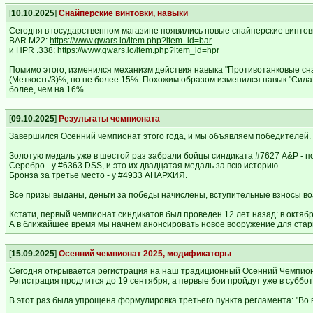
[
10.10.2025
]
Снайперские винтовки, навыки
Сегодня в государственном магазине появились новые снайперские винтов
BAR M22:
https://www.gwars.io/item.php?item_id=bar
и HPR .338:
https://www.gwars.io/item.php?item_id=hpr
Помимо этого, изменился механизм действия навыка "Противотанковые сна
(Меткость/3)%, но не более 15%. Похожим образом изменился навык "Сила
более, чем на 16%.
[
09.10.2025
]
Результаты чемпионата
Завершился Осенний чемпионат этого года, и мы объявляем победителей.
Золотую медаль уже в шестой раз забрали бойцы синдиката #7627 A&P - п
Серебро - у #6363 DSS, и это их двадцатая медаль за всю историю.
Бронза за третье место - у #4933 АНАРХИЯ.
Все призы выданы, деньги за победы начислены, вступительные взносы во
Кстати, первый чемпионат синдикатов был проведен 12 лет назад: в октябр
А в ближайшее время мы начнем анонсировать новое вооружение для стар
[
15.09.2025
]
Осенний чемпионат 2025, модификаторы
Сегодня открывается регистрация на наш традиционный Осенний Чемпион
Регистрация продлится до 19 сентября, а первые бои пройдут уже в суббот
В этот раз была упрощена формулировка третьего пункта регламента: "Во 