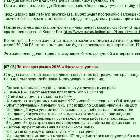
Сегодня начинается регистрация на чемпионат Фуллгос-2026.
Регистрация продлится до 25 июня, а первые бои пройдут уже в пятницу, 2
Традиционно для летнего чемпионата, в боях будет программно запрещено
также любые предметы, которые не передаются другим игрокам и при этом
Призы этого чемпионата приурочены к чемпионату мира по футболу. В час
вратарские перчатки Keeper Pro:
https://www.gwars.io/item.php?item_id=cup
Кроме того, с 1 июля изменится правило расчета стоимости урана на рудн
ниже 150,000 Гб, то теперь снижение будет происходить при курсе ниже 17
Это изменение должно сделать амуницию более доступной и в перспектив
[
07.06
]
Летняя программа 2026 и бонусы за уровни
Сегодня начинается наша традиционная летняя программа, которая продл
В программе будут действовать следующие изменения:
- Скорость заряда и емкость навигатора увеличены в два раза
- Личные NPC будут быстрее проводить бои на Outland
- Стоимость ремонта снижена на 20%
- Количество получаемых личными NPC умений в поездках по Outland увел
- Опыт, получаемый личными NPC в поездках по Outland, увеличен на 20%
- 10 единиц бонуса умений после каждого часа работы на производстве
- 10 единиц бонуса опыта после каждого часа работы на производстве
- 7 единиц бонуса фермера после каждого часа работы на производстве
- 5 единиц бонуса прогресса после каждого часа работы на производстве
- Снижен эффект опьянения в барах и кофешопах
- Увеличен максимум ставок в рулетке и на стадионе
- Увеличена вероятность получения КР-модификаторов на оружие и броню (