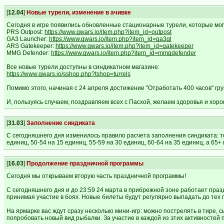
[
12.04
]
Новые турели, изменение в ачивке
Сегодня в игре появились обновленные стационарные турели, которые мо
PRS Outpost:
https://www.gwars.io/item.php?item_id=outpost
GA3 Launcher:
https://www.gwars.io/item.php?item_id=ga3gl
ARS Gatekeeper:
https://www.gwars.io/item.php?item_id=gatekeeper
MMG Defender:
https://www.gwars.io/item.php?item_id=mmgdefender
Все новые турели доступны в синдикатном магазине:
https://www.gwars.io/sshop.php?tshop=turrels
Помимо этого, начиная с 24 апреля достижение "Отработать 400 часов" гру
И, пользуясь случаем, поздравляем всех с Пасхой, желаем здоровья и хор
[
31.03
]
Заполнение синдиката
С сегодняшнего дня изменилось правило расчета заполнения синдиката: т
единиц, 50-54 на 15 единиц, 55-59 на 30 единиц, 60-64 на 35 единиц, а 65+
[
16.03
]
Продолжение праздничной программы
Сегодня мы открываем вторую часть праздничной программы!
С сегодняшнего дня и до 23:59 24 марта в прибрежной зоне работает пра
принимая участие в боях. Новые билеты будут регулярно выпадать до тех 
На ярмарке вас ждут сразу несколько мини-игр: можно пострелять в тире, 
попробовать новый вид рыбалки. За участие в каждой из этих активностей 